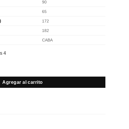
90
65
)
172
182
CABA
s 4
Agregar al carrito