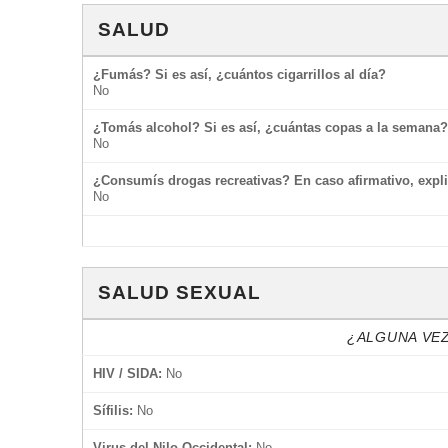
SALUD
¿Fumás? Si es así, ¿cuántos cigarrillos al día?
No
¿Tomás alcohol? Si es así, ¿cuántas copas a la semana?
No
¿Consumís drogas recreativas? En caso afirmativo, expli
No
SALUD SEXUAL
¿ALGUNA VEZ
HIV / SIDA:
No
Sífilis:
No
Virus del Nilo Occidental:
No